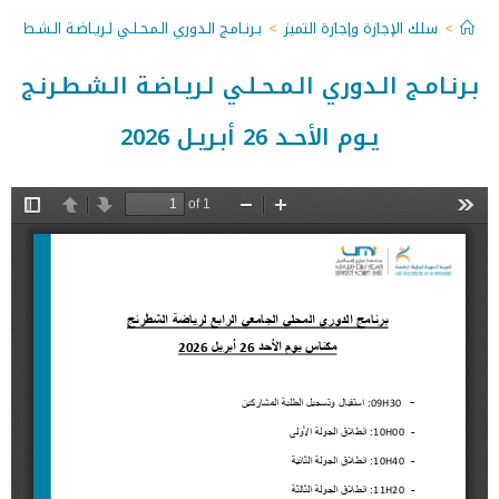
>
سلك الإجازة وإجازة التميز
>
بـرنـامـج الـدوري الـمـحـلـي لـريـاضـة الـشـطـرنـج يـوم الأحـ
بـرنـامـج الـدوري الـمـحـلـي لـريـاضـة الـشـطـرنـج
يـوم الأحـد 26 أبـريـل 2026